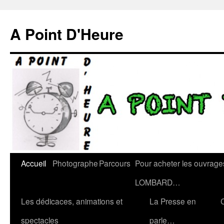
A Point D'Heure
Accueil
Photographe
Parcours
Pour acheter les ouvrage
LOMBARD…
Les dédicaces, animations et
La Presse en
spectacles
parle…